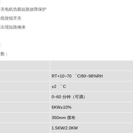
装
开关电机负载短路故障保护
系统按钮开关
压出现短路掩体
球
叁数：
型 号
SN-900
RT+10~70 ゜
C/80~98%RH
±2 ゜
C
0~60 分钟（可调）
6KW±10%
350mm 摆布
1.5KW/2.0KW