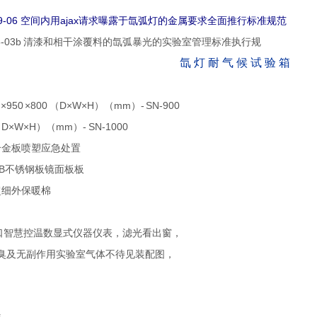
459-06 空间内用ajax请求曝露于氙弧灯的金属要求全面推行标准规范
695-03b 清漆和相干涂覆料的氙弧暴光的实验室管理标准执行规
氙 灯 耐 气 候 试 验 箱
50 ×800 （D×W×H）（mm）- SN-900
0（D×W×H）（mm）- SN-1000
合金板喷塑应急处置
4B不锈钢板镜面板板
超细外保暖棉
口智慧控温数显式仪器仪表，滤光看出窗，
恶臭及无副作用实验室气体不待见装配图，