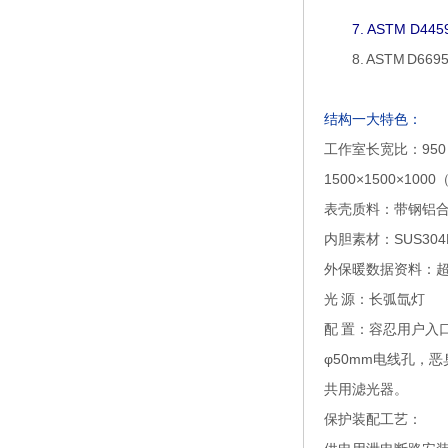
7. ASTM D4
8. ASTM D6
结构一大特色：
工作室长宽比：950 ×9
1500×1500×100
表壳质料：带钢铝
内胆素材：SUS30
外保暖数据资料：
光 源：长弧氙灯
配 置：容忍用户入
φ50mm电线孔，
共用滤光器。
保护装配工艺：