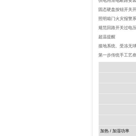
供电用泄电断路安
固态硬盘按钮开关
照明箱门火灾报警
规范回路开关过电
超温提醒
接地系统、受冻无
第一步传统手工艺
温水分子含量数量
室温妥协度
降雨量之前
氙灯工作电压
样架至氙灯距离
加热 / 加湿功率