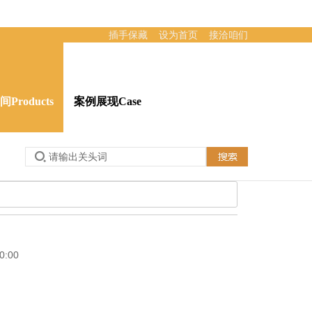
插手保藏
设为首页
接洽咱们
Products
案例展现Case
sage
51吃瓜网:接洽咱们Contact
:00