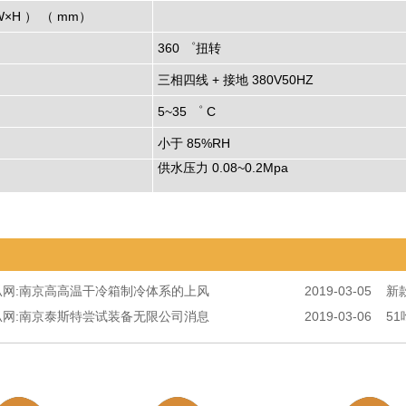
850×950×950
×H ） （ mm）
（可制作长宽高）
360 ゜扭转
三相四线 + 接地
380V50HZ
5~35 ゜
C
小于
85%RH
供水压力
0.08~0.2Mpa
瓜网:南京高高温干冷箱制冷体系的上风
2019-03-05
新
瓜网:南京泰斯特尝试装备无限公司消息
2019-03-06
5