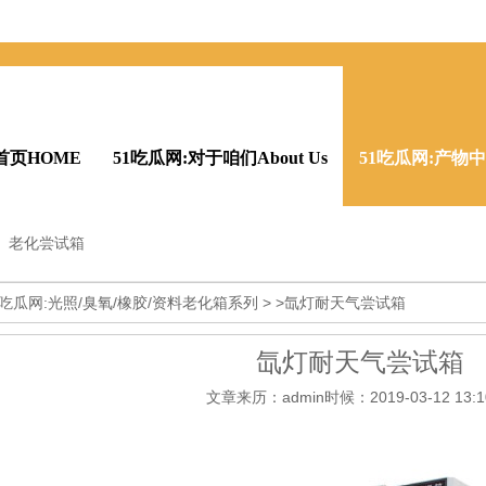
首页HOME
51吃瓜网:对于咱们About Us
51吃瓜网:产物中间
老化尝试箱
瓜网:公司声誉Honor
消息资讯News
51吃瓜网:在线留言Mes
1吃瓜网:光照/臭氧/橡胶/资料老化箱系列
> >氙灯耐天气尝试箱
氙灯耐天气尝试箱
文章来历：admin时候：2019-03-12 13:10