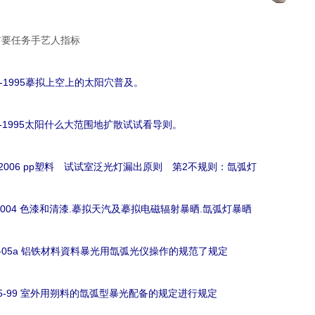
首要任务手艺人指标
4-1995摹拟上空上的太阳穴普及。
4-1995太阳什么大范围地扩散试试看导则。
-2:2006 pp塑料 试试室泛光灯漏出原则 第2不规则：氙弧灯
1-2004 色漆和清漆.摹拟天汽及摹拟电磁辐射暴晒.氙弧灯暴晒
55-05a 铝铁材料資料暴光用氙弧光仪操作的规范了规定
565-99 室外用朔料的氙弧型暴光配备的规定进行规定