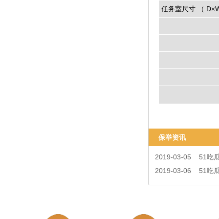
任务室尺寸 （ D×W
样品管理
主线任务工作电压
神器任务状态温暖
时候千万干湿度
待冷却水流量
保举资讯
2019-03-05
51吃
2019-03-06
51吃