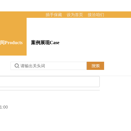
插手保藏
设为首页
接洽咱们
Products
案例展现Case
sage
51吃瓜网:接洽咱们Contact
:00