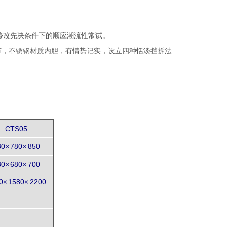
修改先决条件下的顺应潮流性常试。
节，不锈钢材质内胆，有情势记实，设立四种恬淡挡拆法
CTS05
0× 780× 850
0× 680× 700
0× 1580× 2200