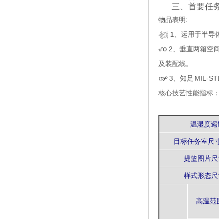
三、首要任
物品表明:
𓆉 1、运用于半
ꩲ 2、垂直两箱
及装配线。
൲ 3、知足 MIL-STD
核心技艺性能指标
温湿度遏
目标任务室尺寸
提篮图片尺
样式形态尺
高温范