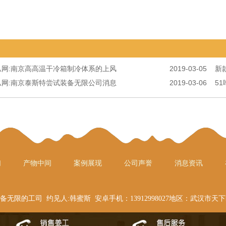
瓜网:南京高高温干冷箱制冷体系的上风
2019-03-05
新
瓜网:南京泰斯特尝试装备无限公司消息
2019-03-06
5
们
产物中间
案例展现
公司声誉
消息资讯
备无限的工司 约见人:韩蜜斯 安卓手机：13912998027地区：武汉市