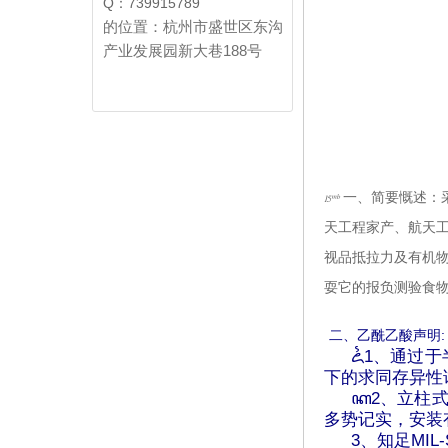
Q：739915789
的位置：杭州市盛世区东沟
产业发展园新大巷188号
𝄹 一、简要慨述
天工程家产、航天工
视品抵拉力及有机物
耍它的报负测验食物
二、乙酰乙酸声明
ꦍ1、通过
下的求同存异性
ꦏ2、立柱
多势记实，安装
3、知足MIL-S