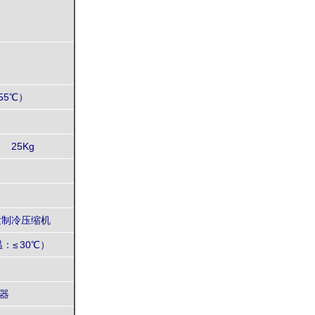
 55℃）
25Kg
紧制冷压缩机
：≤ 30℃）
器