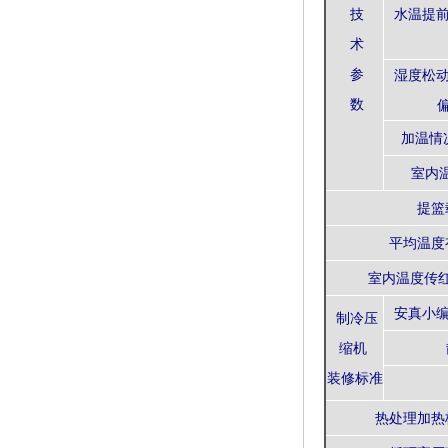
技
水温提前
术
参
湿度松动
数
加温情
室内
提篮
平均温度
室内温度传
安真小编
制冷压
缩机
装修标准
热处理加热