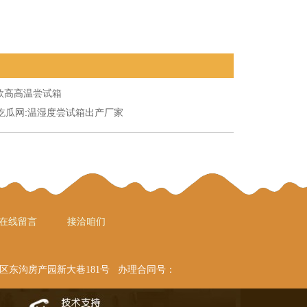
款高高温尝试箱
1吃瓜网:温湿度尝试箱出产厂家
在线留言
接洽咱们
天下区东沟房产园新大巷181号 办理合同号：