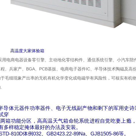
高温度大家体验箱
：采用电商电器设备零引擎、主动地化零结构件、通信系统引擎、小汽车
程、兵家产、BGA、PCB基扳、电商电子器件IC、半导体技术陶磁及高
于毛细现象产出率的无机有机化学变化或电磁学有风险性，可核实有机物
.
:
于半导体元器件功率器件、电子无线副产物和剩下的军用史诗
试穿
式两箱功能分区，高高温天气箱命轮系统进程自觉吃妻上瘾，
有多样稳定掩体最好的办法及安装。
TD-810D体例032、GB2423.22-89Na、GJB1505-86等。