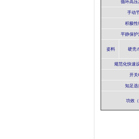
循环高压
手动
积极性
平静保护
姿料
硬壳 
规范化快速
开关
知足选
功效（