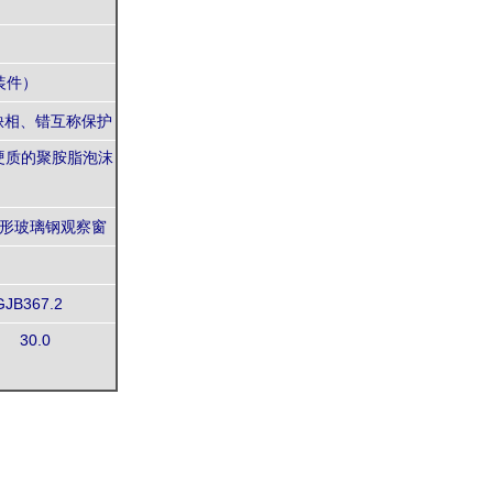
装件）
缺相、错互称保护
 /硬质的聚胺脂泡沫
形玻璃钢观察窗
GJB367.2
30.0