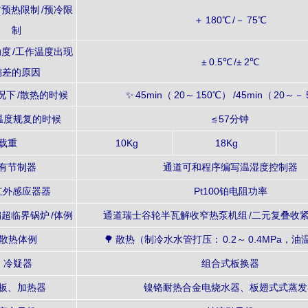
预热限制 /预冷限
＋ 180℃ /－ 75℃
制
度 /工作温度出现
± 0.5℃ /± 2℃
偏差的原因
况下 /散热的时候
✨ 45min（ 20～ 150℃） /45min（ 20～－
温度规复的时候
≤ 57分钟
载重
10Kg
18Kg
有节制器
通道可和程序编写温湿度控制器
红外感应器器
Pt100铂电阻功率
超临界锅炉 /体例
通道瑞士谷轮半瓦解收窄热泵机组 /二元复叠收
散热体例
🌳 散热（制冷水水管打压： 0.2～ 0.4MPa，油温
冷疑器
组合式板换器
板、加热器
镍铬耐热合金电烧水器、板翅式式蒸发