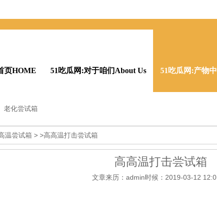
首页HOME
51吃瓜网:对于咱们About Us
51吃瓜网:产物中间
老化尝试箱
瓜网:公司声誉Honor
消息资讯News
51吃瓜网:在线留言Mes
高温尝试箱
> >高高温打击尝试箱
高高温打击尝试箱
文章来历：admin时候：2019-03-12 12:01