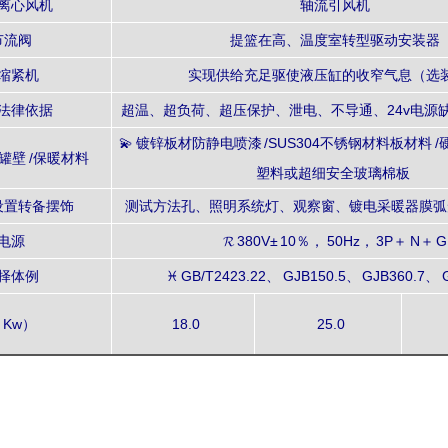
离心风机
轴流引风机
节流阀
提篮在高、温度室转型驱动安装器
缩紧机
实现供给充足驱使液压缸的收窄气息（选
法律依据
超温、超负荷、超压保护、泄电、不导通、24v电源
💫 镀锌板材防静电喷漆 /SUS304不锈钢材料板材料
/罐壁 /保暖材料
塑料或超细安全玻璃棉板
设置转备摆饰
测试方法孔、照明系统灯、观察窗、镀电采暖器膜弧
电源
𝓡 380V± 10％， 50Hz， 3P＋ N＋ G
择体例
♓ GB/T2423.22、 GJB150.5、 GJB360.7、 
 Kw）
18.0
25.0