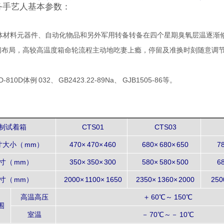
务手艺人基本参数：
导体材料元器件、自动化物品和另外军用转备转备在四个星期臭氧层温逐渐
空间布局，高较高温度箱命轮流程主动地吃妻上瘾，停留及准换时刻随意调
-810D体例 032、 GB2423.22-89Na、 GJB1505-86等。
：
制试着箱
CTS01
CTS03
大小（ mm）
470× 470× 460
680× 680× 650
78
寸（ mm）
350× 350× 300
580× 580× 500
68
寸（ mm）
2000× 1100× 1650
2350× 1360× 2000
250
高温高压
＋ 60℃～ 150℃
围
室温
－ 70℃～－ 10℃